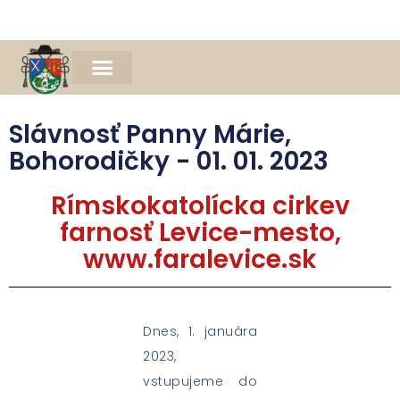
Naša farnosť
Farský časopis Michael
Spomienka na Mons. Jána Bednára
Slávnosť Panny Márie,
Bohorodičky - 01. 01. 2023
Rímskokatolícka cirkev
farnosť Levice-mesto,
www.faralevice.sk
Dnes, 1. januára
2023,
vstupujeme do