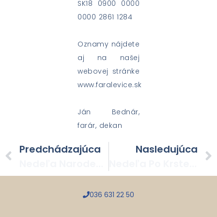
SK18 0900 0000
0000 2861 1284
Oznamy nájdete
aj na našej
webovej stránke
www.faralevice.sk
Ján Bednár,
farár, dekan
Predchádzajúca
Nasledujúca
Nedeľa Narodenia Pána – 25. 12. 2022
Nedeľa Po Krste Pána – 08. 01. 2023
036 631 22 50