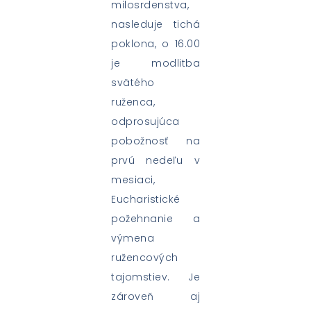
milosrdenstva,
nasleduje tichá
poklona, o 16.00
je modlitba
svätého
ruženca,
odprosujúca
pobožnosť na
prvú nedeľu v
mesiaci,
Eucharistické
požehnanie a
výmena
ružencových
tajomstiev. Je
zároveň aj