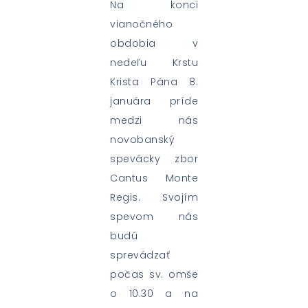
Na konci
vianočného
obdobia v
nedeľu Krstu
Krista Pána 8.
januára príde
medzi nás
novobanský
spevácky zbor
Cantus Monte
Regis. Svojím
spevom nás
budú
sprevádzať
počas sv. omše
o 10.30 a na