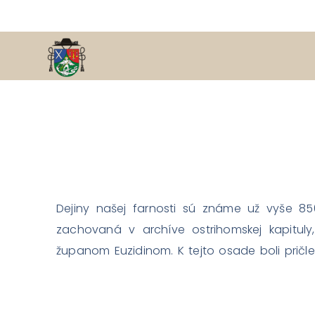
Dejiny našej farnosti sú známe už vyše 85
zachovaná v archíve ostrihomskej kapituly
županom Euzidinom. K tejto osade boli pričlen