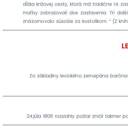
dĺžka krížovej cesty, ktorá má tradične 14. 
maľby zobrazovali dve zastavenia. Tri dalši
znázornovalo súsošie za kostolíkom. “ (Z kni
L
Zo základiny levického zemepána baróna 
24.júla 1808 rozsiahly požiar zničil takme