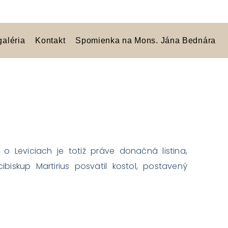
galéria
Kontakt
Spomienka na Mons. Jána Bednára
 Leviciach je totiž práve donačná listina,
iskup Martirius posvätil kostol, postavený