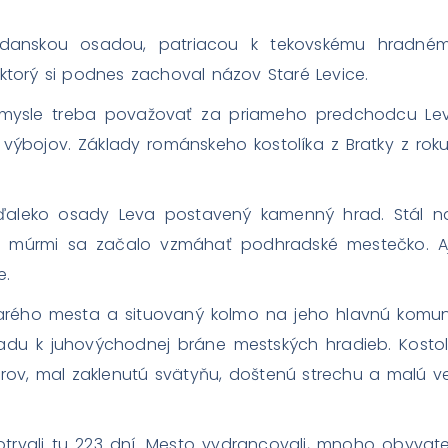
danskou osadou, patriacou k tekovskému hradnému
ktorý si podnes zachoval názov Staré Levice.
zmysle treba považovať za priameho predchodcu Lev
 výbojov. Základy románskeho kostolíka z Bratky z ro
ďaleko osady Leva postavený kamenný hrad. Stál n
 múrmi sa začalo vzmáhať podhradské mestečko. Aj 
e.
starého mesta a situovaný kolmo na jeho hlavnú komuni
radu k juhovýchodnej bráne mestských hradieb. Kostol 
ov, mal zaklenutú svätyňu, doštenú strechu a malú veži
otrvali tu 223 dní. Mesto vydrancovali, mnoho obyvateľ