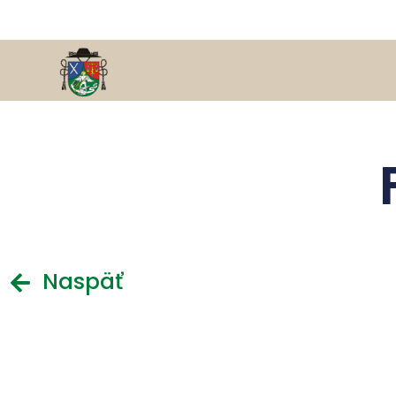
Naspäť