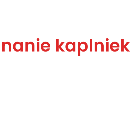
nanie kaplniek