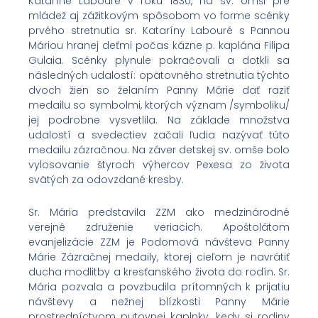
Kataríne Labouré v roku 1830, na sv. omši pre
mládež aj zážitkovým spôsobom vo forme scénky
prvého stretnutia sr. Kataríny Labouré s Pannou
Máriou hranej deťmi počas kázne p. kaplána Filipa
Gulaia. Scénky plynule pokračovali a dotkli sa
následných udalostí: opätovného stretnutia týchto
dvoch žien so želaním Panny Márie dať raziť
medailu so symbolmi, ktorých význam /symboliku/
jej podrobne vysvetlila. Na základe množstva
udalostí a svedectiev začali ľudia nazývať túto
medailu zázračnou. Na záver detskej sv. omše bolo
vylosovanie štyroch výhercov Pexesa zo života
svätých za odovzdané kresby.
Sr. Mária predstavila ZZM ako medzinárodné
verejné združenie veriacich. Apoštolátom
evanjelizácie ZZM je Podomová návšteva Panny
Márie Zázračnej medaily, ktorej cieľom je navrátiť
ducha modlitby a kresťanského života do rodín. Sr.
Mária pozvala a povzbudila prítomných k prijatiu
návštevy a nežnej blízkosti Panny Márie
prostredníctvom putovnej kaplnky, kedy si rodiny