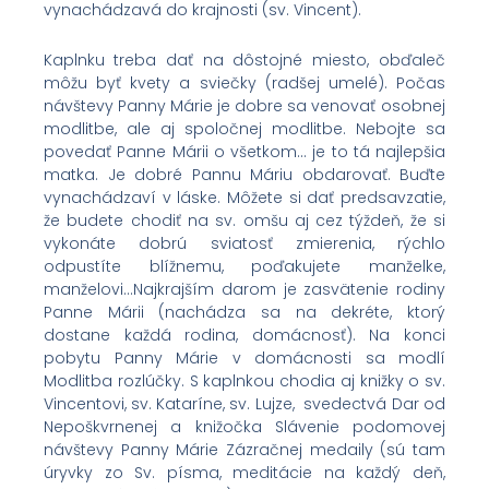
vynachádzavá do krajnosti (sv. Vincent).
Kaplnku treba dať na dôstojné miesto, obďaleč
môžu byť kvety a sviečky (radšej umelé). Počas
návštevy Panny Márie je dobre sa venovať osobnej
modlitbe, ale aj spoločnej modlitbe. Nebojte sa
povedať Panne Márii o všetkom… je to tá najlepšia
matka. Je dobré Pannu Máriu obdarovať. Buďte
vynachádzaví v láske. Môžete si dať predsavzatie,
že budete chodiť na sv. omšu aj cez týždeň, že si
vykonáte dobrú sviatosť zmierenia, rýchlo
odpustíte blížnemu, poďakujete manželke,
manželovi…Najkrajším darom je zasvätenie rodiny
Panne Márii (nachádza sa na dekréte, ktorý
dostane každá rodina, domácnosť). Na konci
pobytu Panny Márie v domácnosti sa modlí
Modlitba rozlúčky. S kaplnkou chodia aj knižky o sv.
Vincentovi, sv. Kataríne, sv. Lujze, svedectvá Dar od
Nepoškvrnenej a knižočka Slávenie podomovej
návštevy Panny Márie Zázračnej medaily (sú tam
úryvky zo Sv. písma, meditácie na každý deň,