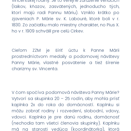
Vincentskej rodiny. Je to verejné združenie veriacich
(laikov, kňazov, zasvätených, jednoducho tých,
ktorí majú radi Pannu Máriu). Vzniklo krátko po
zjaveniach P. Márie sv. K. Labouré, ktoré boli v r.
1830. Zo začiatku malo miestny charakter, no Pius X.
ho v r. 1909 schválil pre celú Cirkev.
Cieľom ZZM je šíriť úctu k Panne Márii
prostredníctvom medaily a podomovej návštevy
Panny Márie, vlastné posvätenie a tiež šírenie
charizmy sv. Vincenta.
V čom spočíva podomová návšteva Panny Márie?
Vytvorí sa skupinka 20 – 25 rodín, aby mohla prísť
kaplnka 2x do roka do domácností. Kaplnku si
môžu zobrať rodiny i rozvedení, slobodní, vdovy,
vdovci. Kaplnka je pre danú rodinu, domácnosť
(nechodia tam všetci členovia skupinky). Kaplnku
má na starosti vedúca (koordinátorka), ktorá