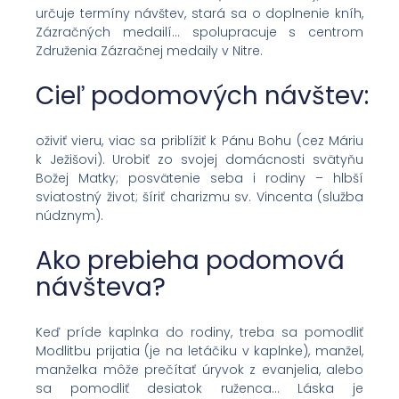
určuje termíny návštev, stará sa o doplnenie kníh,
Zázračných medailí… spolupracuje s centrom
Združenia Zázračnej medaily v Nitre.
Cieľ podomových návštev:
oživiť vieru, viac sa priblížiť k Pánu Bohu (cez Máriu
k Ježišovi). Urobiť zo svojej domácnosti svätyňu
Božej Matky; posvätenie seba i rodiny – hlbší
sviatostný život; šíriť charizmu sv. Vincenta (služba
núdznym).
Ako prebieha podomová
návšteva?
Keď príde kaplnka do rodiny, treba sa pomodliť
Modlitbu prijatia (je na letáčiku v kaplnke), manžel,
manželka môže prečítať úryvok z evanjelia, alebo
sa pomodliť desiatok ruženca… Láska je