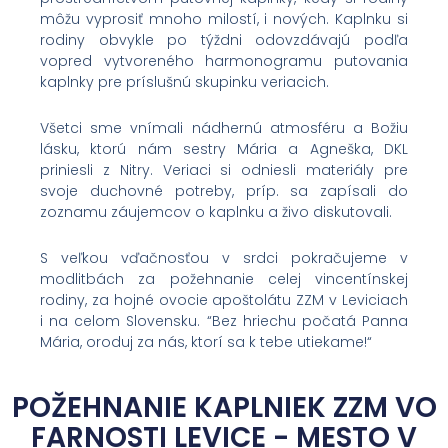
môžu vyprosiť mnoho milostí, i nových. Kaplnku si
rodiny obvykle po týždni odovzdávajú podľa
vopred vytvoreného harmonogramu putovania
kaplnky pre príslušnú skupinku veriacich.
Všetci sme vnímali nádhernú atmosféru a Božiu
lásku, ktorú nám sestry Mária a Agneška, DKL
priniesli z Nitry. Veriaci si odniesli materiály pre
svoje duchovné potreby, príp. sa zapísali do
zoznamu záujemcov o kaplnku a živo diskutovali.
S veľkou vďačnosťou v srdci pokračujeme v
modlitbách za požehnanie celej vincentínskej
rodiny, za hojné ovocie apoštolátu ZZM v Leviciach
i na celom Slovensku. “Bez hriechu počatá Panna
Mária, oroduj za nás, ktorí sa k tebe utiekame!“
POŽEHNANIE KAPLNIEK ZZM VO
FARNOSTI LEVICE - MESTO V