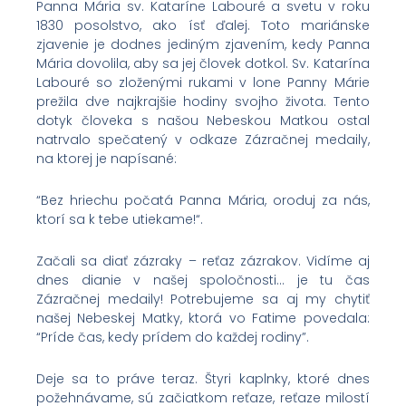
Panna Mária sv. Kataríne Labouré a svetu v roku
1830 posolstvo, ako ísť ďalej. Toto mariánske
zjavenie je dodnes jediným zjavením, kedy Panna
Mária dovolila, aby sa jej človek dotkol. Sv. Katarína
Labouré so zloženými rukami v lone Panny Márie
prežila dve najkrajšie hodiny svojho života. Tento
dotyk človeka s našou Nebeskou Matkou ostal
natrvalo spečatený v odkaze Zázračnej medaily,
na ktorej je napísané:
“Bez hriechu počatá Panna Mária, oroduj za nás,
ktorí sa k tebe utiekame!“.
Začali sa diať zázraky – reťaz zázrakov. Vidíme aj
dnes dianie v našej spoločnosti… je tu čas
Zázračnej medaily! Potrebujeme sa aj my chytiť
našej Nebeskej Matky, ktorá vo Fatime povedala:
“Príde čas, kedy prídem do každej rodiny”.
Deje sa to práve teraz. Štyri kaplnky, ktoré dnes
požehnávame, sú začiatkom reťaze, reťaze milostí