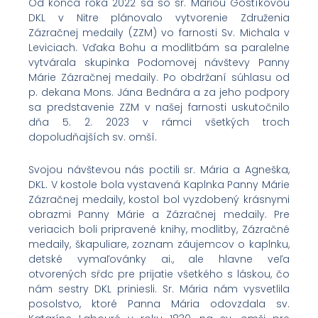
Od konca roka 2022 sa so sr. Máriou Gostíkovou
DKL v Nitre plánovalo vytvorenie Združenia
Zázračnej medaily (ZZM) vo farnosti Sv. Michala v
Leviciach. Vďaka Bohu a modlitbám sa paralelne
vytvárala skupinka Podomovej návštevy Panny
Márie Zázračnej medaily. Po obdržaní súhlasu od
p. dekana Mons. Jána Bednára a za jeho podpory
sa predstavenie ZZM v našej farnosti uskutočnilo
dňa 5. 2. 2023 v rámci všetkých troch
dopoludňajších sv. omší.
Svojou návštevou nás poctili sr. Mária a Agneška,
DKL. V kostole bola vystavená Kaplnka Panny Márie
Zázračnej medaily, kostol bol vyzdobený krásnymi
obrazmi Panny Márie a Zázračnej medaily. Pre
veriacich boli pripravené knihy, modlitby, Zázračné
medaily, škapuliare, zoznam záujemcov o kaplnku,
detské vymaľovánky ai., ale hlavne veľa
otvorených sŕdc pre prijatie všetkého s láskou, čo
nám sestry DKL priniesli. Sr. Mária nám vysvetlila
posolstvo, ktoré Panna Mária odovzdala sv.