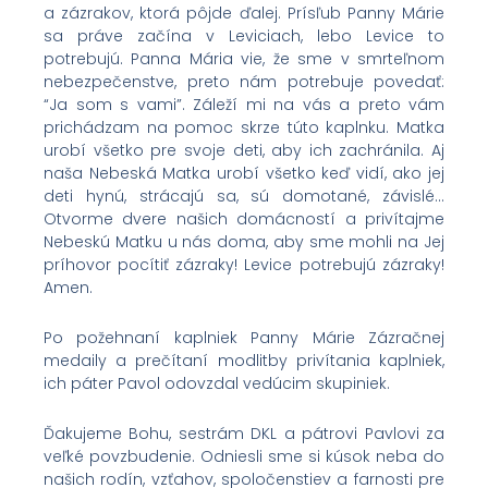
a zázrakov, ktorá pôjde ďalej. Prísľub Panny Márie
sa práve začína v Leviciach, lebo Levice to
potrebujú. Panna Mária vie, že sme v smrteľnom
nebezpečenstve, preto nám potrebuje povedať:
“Ja som s vami”. Záleží mi na vás a preto vám
prichádzam na pomoc skrze túto kaplnku. Matka
urobí všetko pre svoje deti, aby ich zachránila. Aj
naša Nebeská Matka urobí všetko keď vidí, ako jej
deti hynú, strácajú sa, sú domotané, závislé…
Otvorme dvere našich domácností a privítajme
Nebeskú Matku u nás doma, aby sme mohli na Jej
príhovor pocítiť zázraky! Levice potrebujú zázraky!
Amen.
Po požehnaní kaplniek Panny Márie Zázračnej
medaily a prečítaní modlitby privítania kaplniek,
ich páter Pavol odovzdal vedúcim skupiniek.
Ďakujeme Bohu, sestrám DKL a pátrovi Pavlovi za
veľké povzbudenie. Odniesli sme si kúsok neba do
našich rodín, vzťahov, spoločenstiev a farnosti pre