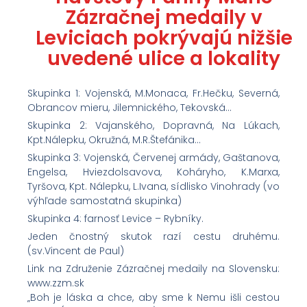
Zázračnej medaily v
Leviciach pokrývajú nižšie
uvedené ulice a lokality
Skupinka 1: Vojenská, M.Monaca, Fr.Hečku, Severná,
Obrancov mieru, Jilemnického, Tekovská…
Skupinka 2: Vajanského, Dopravná, Na Lúkach,
Kpt.Nálepku, Okružná, M.R.Štefánika…
Skupinka 3: Vojenská, Červenej armády, Gaštanova,
Engelsa, Hviezdolsavova, Koháryho, K.Marxa,
Tyršova, Kpt. Nálepku, L.Ivana, sídlisko Vinohrady (vo
výhľade samostatná skupinka)
Skupinka 4: farnosť Levice – Rybníky.
Jeden čnostný skutok razí cestu druhému.
(sv.Vincent de Paul)
Link na Združenie Zázračnej medaily na Slovensku:
www.zzm.sk
„Boh je láska a chce, aby sme k Nemu išli cestou