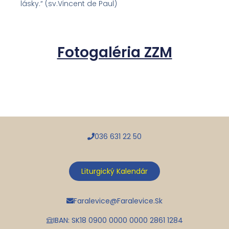
lásky.“ (sv.Vincent de Paul)
Fotogaléria ZZM
036 631 22 50
Liturgický Kalendár
Faralevice@faralevice.sk
IBAN: SK18 0900 0000 0000 2861 1284