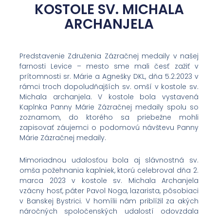
KOSTOLE SV. MICHALA
ARCHANJELA
Predstavenie Združenia Zázračnej medaily v našej
farnosti Levice – mesto sme mali česť zažiť v
prítomnosti sr. Márie a Agnešky DKL, dňa 5.2.2023 v
rámci troch dopoludňajších sv. omší v kostole sv.
Michala archanjela. V kostole bola vystavená
Kaplnka Panny Márie Zázračnej medaily spolu so
zoznamom, do ktorého sa priebežne mohli
zapisovať záujemci o podomovú návštevu Panny
Márie Zázračnej medaily.
Mimoriadnou udalosťou bola aj slávnostná sv.
omša požehnania kaplniek, ktorú celebroval dňa 2.
marca 2023 v kostole sv. Michala Archanjela
vzácny hosť, páter Pavol Noga, lazarista, pôsobiaci
v Banskej Bystrici. V homílii nám priblížil za akých
náročných spoločenských udalostí odovzdala