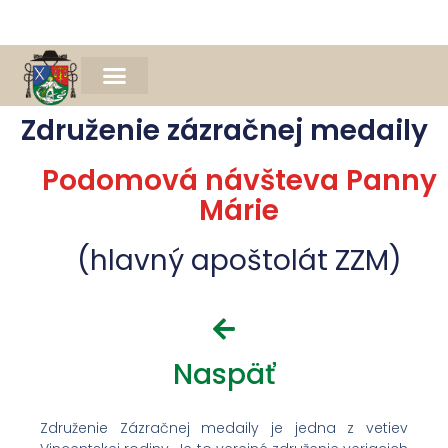
Naša farnosť
Farský časopis Michael
Spomienka na Mons. Jána Bednára
Združenie zázračnej medaily
Podomová návšteva Panny
Márie
(hlavný apoštolát ZZM)
Naspäť
Združenie Zázračnej medaily je jedna z vetiev