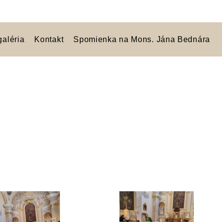
galéria
Kontakt
Spomienka na Mons. Jána Bednára