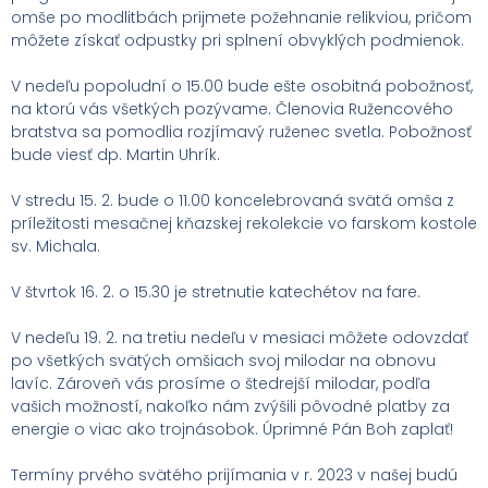
omše po modlitbách prijmete požehnanie relikviou, pričom
môžete získať odpustky pri splnení obvyklých podmienok.
V nedeľu popoludní o 15.00 bude ešte osobitná pobožnosť,
na ktorú vás všetkých pozývame. Členovia Ružencového
bratstva sa pomodlia rozjímavý ruženec svetla. Pobožnosť
bude viesť dp. Martin Uhrík.
V stredu 15. 2. bude o 11.00 koncelebrovaná svätá omša z
príležitosti mesačnej kňazskej rekolekcie vo farskom kostole
sv. Michala.
V štvrtok 16. 2. o 15.30 je stretnutie katechétov na fare.
V nedeľu 19. 2. na tretiu nedeľu v mesiaci môžete odovzdať
po všetkých svätých omšiach svoj milodar na obnovu
lavíc. Zároveň vás prosíme o štedrejší milodar, podľa
vašich možností, nakoľko nám zvýšili pôvodné platby za
energie o viac ako trojnásobok. Úprimné Pán Boh zaplať!
Termíny prvého svätého prijímania v r. 2023 v našej budú