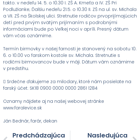
takto: v nedeľu 14. 5. o 10.30 I. ZŠ A. Kmeťa a IV. ZŠ Pri
Podlužianke; Ďalšiu nedeľu 21.5. o 10.30 II. ZŠ na ul. sv. Michala
a VII. ZŠ na Školskej ulici. Stretnutie rodičov prvoprijímajúcich
detí pred prvým svätým prijímaním s podrobnými
informáciami bude po Veľkej noci v apríli. Presný dátum
vám včas oznámime.
Termín birmovky v našej farnosti je stanovený na sobotu 10.
6. o 10.00 vo farskom kostole sv. Michala. Stretnutie s
rodičmi birmovancov bude v máji. Dátum vám oznámime
v predstihu.
 Srdečne ďakujeme za milodary, ktoré nám posielate na
farský účet: SK18 0900 0000 0000 2861 1284
Oznamy nájdete aj na našej webovej stránke
www.faralevice.sk
Ján Bednár, farár, dekan
Predchádzajúca
Nasledujúca