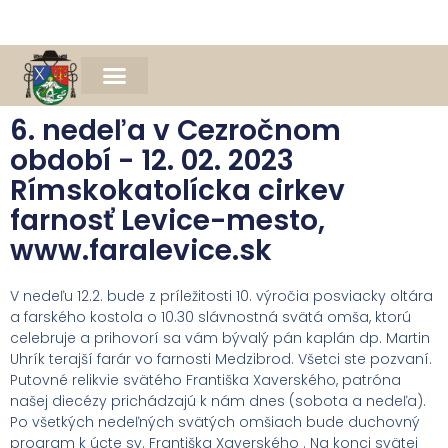
Naša farnosť
Farský časopis Michael
Spomienka na Mons. Jána Bednára
6. nedeľa v Cezročnom
období - 12. 02. 2023
Rímskokatolícka cirkev
farnosť Levice-mesto,
www.faralevice.sk
V nedeľu 12.2. bude z príležitosti 10. výročia posviacky oltára
a farského kostola o 10.30 slávnostná svätá omša, ktorú
celebruje a prihovorí sa vám bývalý pán kaplán dp. Martin
Uhrík terajší farár vo farnosti Medzibrod. Všetci ste pozvaní.
Putovné relikvie svätého Františka Xaverského, patróna
našej diecézy prichádzajú k nám dnes (sobota a nedeľa).
Po všetkých nedeľných svätých omšiach bude duchovný
program k úcte sv. Františka Xaverského . Na konci svätej