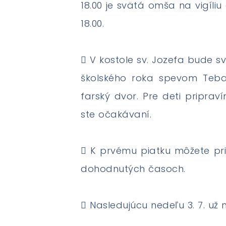
18.00 je svätá omša na vigíliu
18.00.
 V kostole sv. Jozefa bude s
školského roka spevom Teba,
farský dvor. Pre deti pripra
ste očakávaní.
 K prvému piatku môžete pris
dohodnutých časoch.
 Nasledujúcu nedeľu 3. 7. už