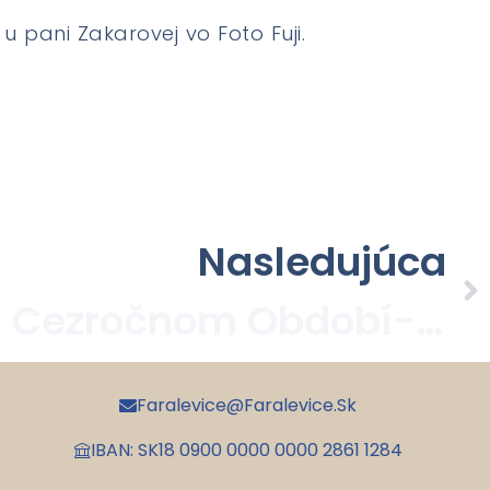
 pani Zakarovej vo Foto Fuji.
Nasledujúca
14. Nedeľa V Cezročnom Období- 03. 07. 2022
Faralevice@faralevice.sk
IBAN: SK18 0900 0000 0000 2861 1284