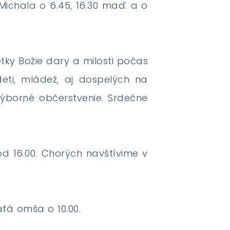
 Michala o 6.45, 16.30 maď. a o
tky Božie dary a milosti počas
ti, mládež, aj dospelých na
výborné občerstvenie. Srdečne
od 16.00. Chorých navštívime v
ätá omša o 10.00.