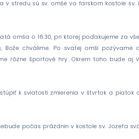
 a v stredu sú sv. omše vo farskom kostole sv.
vätá omša o 16.30, pri ktorej poďakujeme za vše
 Bože chválime. Po svätej omši pozývame de
víme rôzne športové hry. Okrem toho bude aj 
túpiť k sviatosti zmierenia v štvrtok a piatok 
 nebude počas prázdnin v kostole sv. Jozefa sv