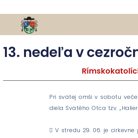
13. nedeľa v cezroč
Rímskokatolíc
Pri svätej omši v sobotu več
diela Svätého Otca tzv. „Hali
 V stredu 29. 06. je cirkevne