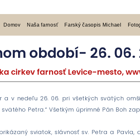
Domov
Naša farnosť
Farský časopis Michael
Foto
nom období- 26. 06.
ka cirkev farnosť Levice-mesto, www
er a v nedeľu 26. 06. pri všetkých svätých omš
er svätého Petra.“ Všetkým úprimné Pán Boh zap
 prikázaný sviatok, slávnosť sv. Petra a Pavla,