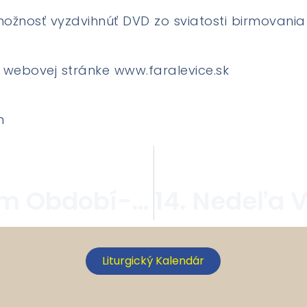
žnosť vyzdvihnúť DVD zo sviatosti birmovania u
 webovej stránke www.faralevice.sk
n
12. Nedeľa V Cezročnom Období- 19. 06. 2022
Liturgický Kalendár