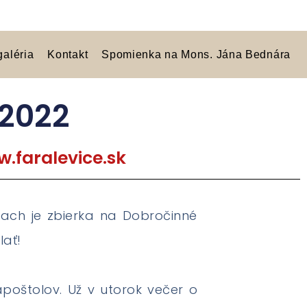
galéria
Kontakt
Spomienka na Mons. Jána Bednára
 2022
.faralevice.sk
iach je zbierka na Dobročinné
lať!
 apoštolov. Už v utorok večer o