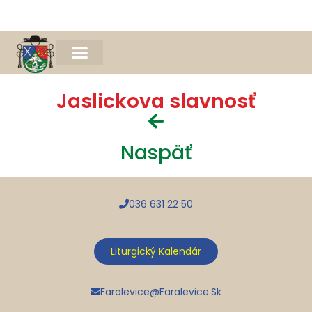
Naša farnosť
Farský časopis Michael
Spomienka na Mons. Jána Bednára
Jaslickova slavnosť
Naspäť
036 631 22 50
Liturgický Kalendár
Faralevice@faralevice.sk