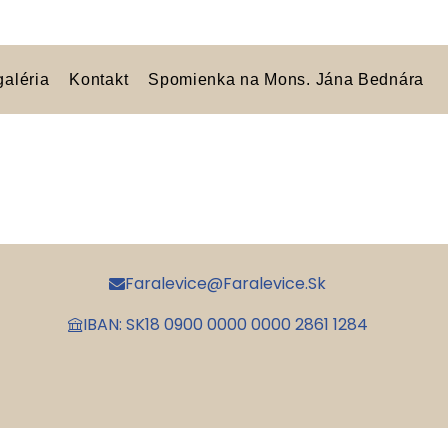
galéria
Kontakt
Spomienka na Mons. Jána Bednára
Faralevice@faralevice.sk
IBAN: SK18 0900 0000 0000 2861 1284