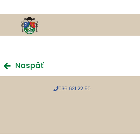
Naspäť
036 631 22 50