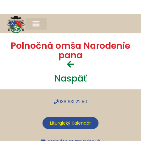
Naša farnosť
Farský časopis Michael
Spomienka na Mons. Jána Bednára
Polnočná omša Narodenie
pana
Naspäť
036 631 22 50
Liturgický Kalendár