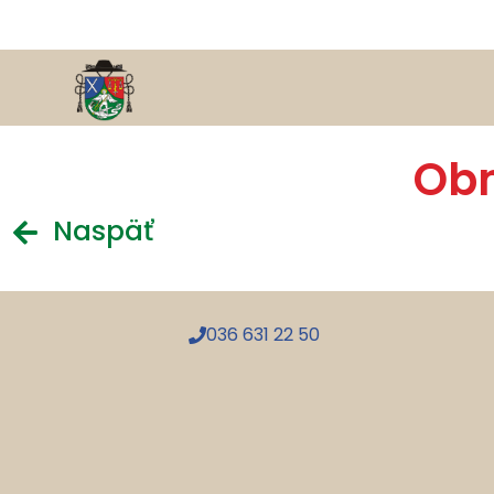
Obn
Naspäť
036 631 22 50