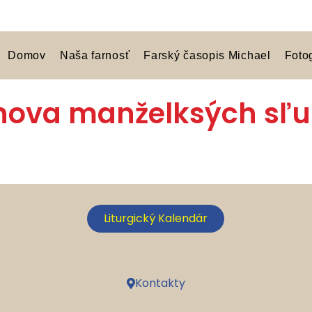
Domov
Naša farnosť
Farský časopis Michael
Foto
ova manželksých sľ
Liturgický Kalendár
Kontakty