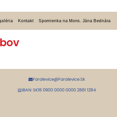
galéria
Kontakt
Spomienka na Mons. Jána Bednára
ubov
Faralevice@faralevice.sk
IBAN: SK18 0900 0000 0000 2861 1284