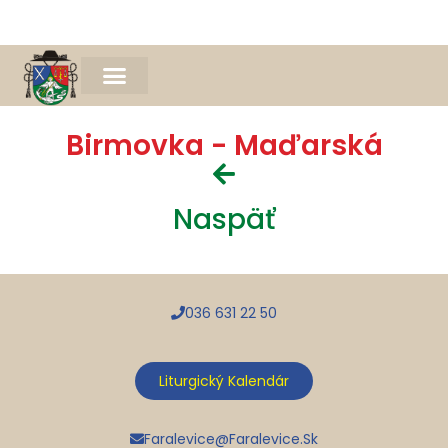
Naša farnosť
Farský časopis Michael
Spomienka na Mons. Jána Bednára
Birmovka - Maďarská
Naspäť
036 631 22 50
Liturgický Kalendár
Faralevice@faralevice.sk