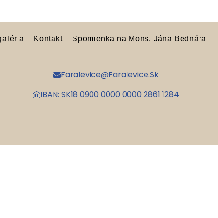
galéria
Kontakt
Spomienka na Mons. Jána Bednára
Faralevice@faralevice.sk
IBAN: SK18 0900 0000 0000 2861 1284