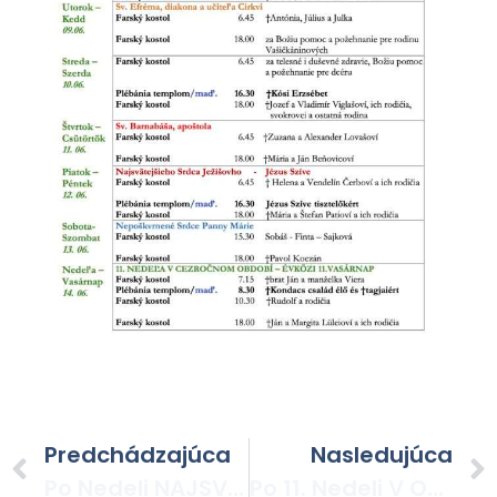
Predchádzajúca
Nasledujúca
Po Nedeli NAJSVÄTEJŠEJ TROJICE
Po 11. Nedeli V Období Cez Rok