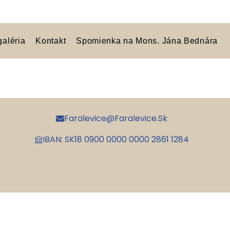
galéria
Kontakt
Spomienka na Mons. Jána Bednára
Faralevice@faralevice.sk
IBAN: SK18 0900 0000 0000 2861 1284