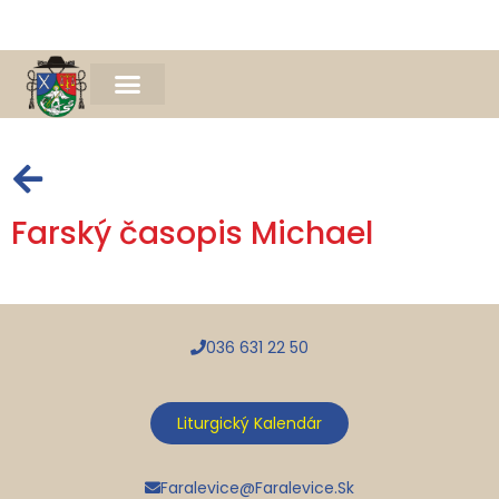
Naša farnosť
Farský časopis Michael
Spomienka na Mons. Jána Bednára
Farský časopis Michael
036 631 22 50
Liturgický Kalendár
Faralevice@faralevice.sk