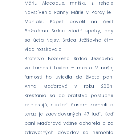
Máriu Alacoque, mníšku z rehole
Navštívenia Panny Márie v Paray-le-
Moniale. Pápež povolil na česť
Božskému Srdcu zriadiť spolky, aby
sa úcta Najsv. Srdca Ježišovho čím
viac rozširovala.
Bratstvo Božského Srdca Ježišovho
vo farnosti Levice – mesto V našej
farnosti ho uviedla do života pani
Anna Maďarová v roku 2004.
Kresťania sa do bratstva postupne
prihlasujú, niektorí časom zomreli a
teraz je zaevidovaných 47 ľudí. Keď
pani Maďarová vážne ochorela a zo
zdravotných dôvodov sa nemohla