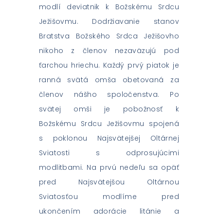
modlí deviatnik k Božskému Srdcu
Ježišovmu. Dodržiavanie stanov
Bratstva Božského Srdca Ježišovho
nikoho z členov nezaväzujú pod
ťarchou hriechu. Každý prvý piatok je
ranná svätá omša obetovaná za
členov nášho spoločenstva. Po
svätej omši je pobožnosť k
Božskému Srdcu Ježišovmu spojená
s poklonou Najsvätejšej Oltárnej
Sviatosti s odprosujúcimi
modlitbami. Na prvú nedeľu sa opäť
pred Najsvätejšou Oltárnou
Sviatosťou modlíme pred
ukončením adorácie litánie a