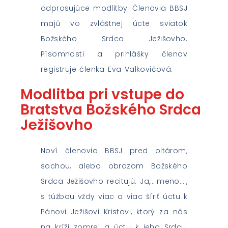
odprosujúce modlitby. Členovia BBSJ
majú vo zvláštnej úcte sviatok
Božského Srdca Ježišovho.
Písomnosti a prihlášky členov
registruje členka Eva Valkovičová.
Modlitba pri vstupe do
Bratstva Božského Srdca
Ježišovho
Noví členovia BBSJ pred oltárom,
sochou, alebo obrazom Božského
Srdca Ježišovho recitujú: Ja,….meno….,
s túžbou vždy viac a viac šíriť úctu k
Pánovi Ježišovi Kristovi, ktorý za nás
na kríži zomrel a úctu k jeho Srdcu,