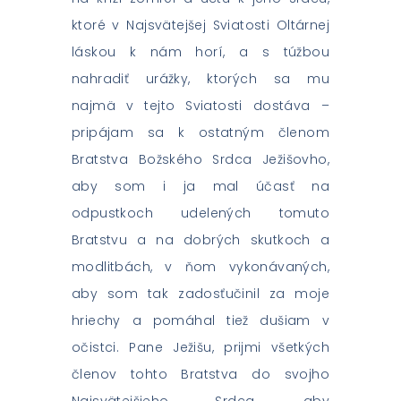
ktoré v Najsvätejšej Sviatosti Oltárnej
láskou k nám horí, a s túžbou
nahradiť urážky, ktorých sa mu
najmä v tejto Sviatosti dostáva –
pripájam sa k ostatným členom
Bratstva Božského Srdca Ježišovho,
aby som i ja mal účasť na
odpustkoch udelených tomuto
Bratstvu a na dobrých skutkoch a
modlitbách, v ňom vykonávaných,
aby som tak zadosťučinil za moje
hriechy a pomáhal tiež dušiam v
očistci. Pane Ježišu, prijmi všetkých
členov tohto Bratstva do svojho