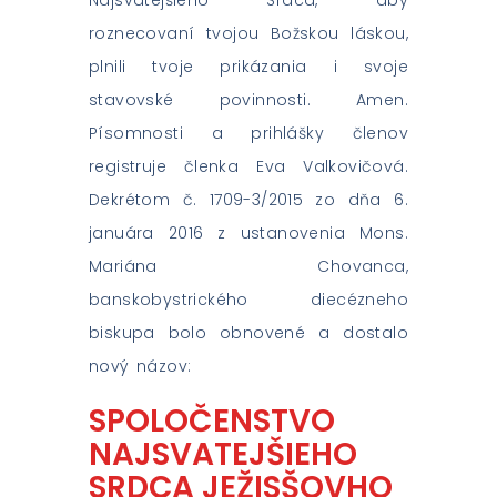
Najsvätejšieho Srdca, aby
roznecovaní tvojou Božskou láskou,
plnili tvoje prikázania i svoje
stavovské povinnosti. Amen.
Písomnosti a prihlášky členov
registruje členka Eva Valkovičová.
Dekrétom č. 1709-3/2015 zo dňa 6.
januára 2016 z ustanovenia Mons.
Mariána Chovanca,
banskobystrického diecézneho
biskupa bolo obnovené a dostalo
nový názov:
SPOLOČENSTVO
NAJSVATEJŠIEHO
SRDCA JEŽISŠOVHO