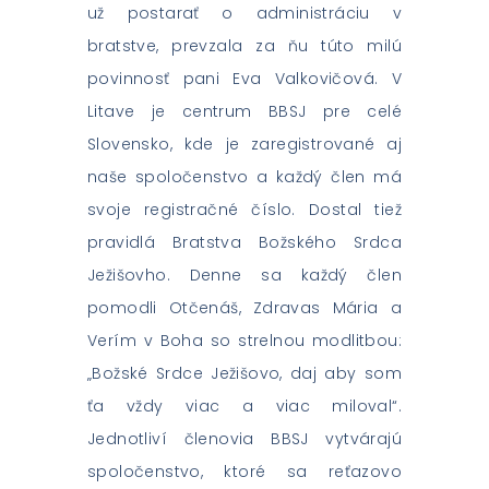
už postarať o administráciu v
bratstve, prevzala za ňu túto milú
povinnosť pani Eva Valkovičová. V
Litave je centrum BBSJ pre celé
Slovensko, kde je zaregistrované aj
naše spoločenstvo a každý člen má
svoje registračné číslo. Dostal tiež
pravidlá Bratstva Božského Srdca
Ježišovho. Denne sa každý člen
pomodli Otčenáš, Zdravas Mária a
Verím v Boha so strelnou modlitbou:
„Božské Srdce Ježišovo, daj aby som
ťa vždy viac a viac miloval“.
Jednotliví členovia BBSJ vytvárajú
spoločenstvo, ktoré sa reťazovo