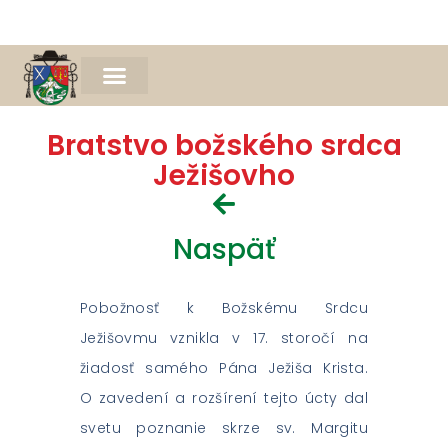
Naša farnosť
Farský časopis Michael
Spomienka na Mons. Jána Bednára
Bratstvo božského srdca
Ježišovho
Naspäť
Pobožnosť k Božskému Srdcu
Ježišovmu vznikla v 17. storočí na
žiadosť samého Pána Ježiša Krista.
O zavedení a rozšírení tejto úcty dal
svetu poznanie skrze sv. Margitu