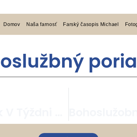
Domov
Naša farnosť
Farský časopis Michael
Foto
oslužbný pori
Bohoslužobný Poriadok V Týždni Po 4. Pôstnej Nedeli