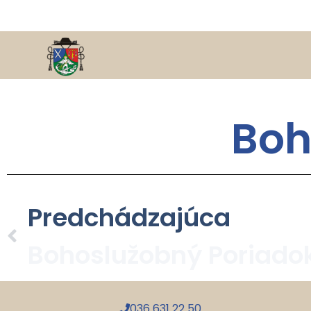
Boh
Predchádzajúca
036 631 22 50