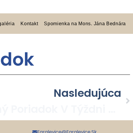
galéria
Kontakt
Spomienka na Mons. Jána Bednára
adok
Nasledujúca
Bohoslužobný Poriadok V Týždni Po Palmovej Nedeli
Faralevice@faralevice.sk