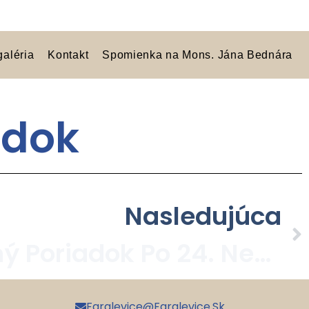
galéria
Kontakt
Spomienka na Mons. Jána Bednára
adok
Nasledujúca
Bohoslužobný Poriadok Po 24. Nedeli Cezročnom Období
Faralevice@faralevice.sk