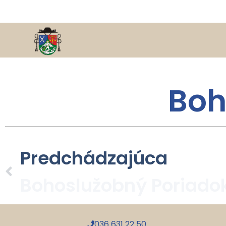
Boh
Predchádzajúca
036 631 22 50