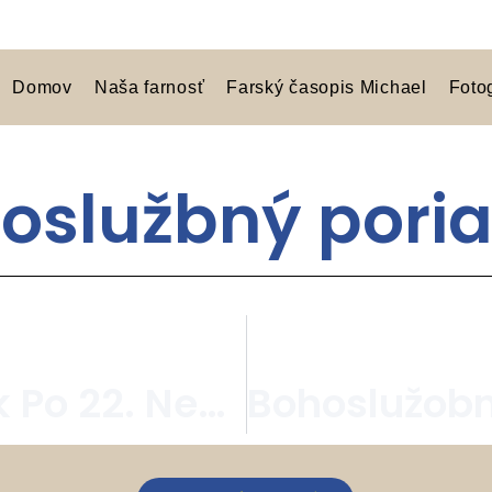
Domov
Naša farnosť
Farský časopis Michael
Foto
oslužbný pori
Bohoslužobný Poriadok Po 22. Nedeli Cezročnom Období