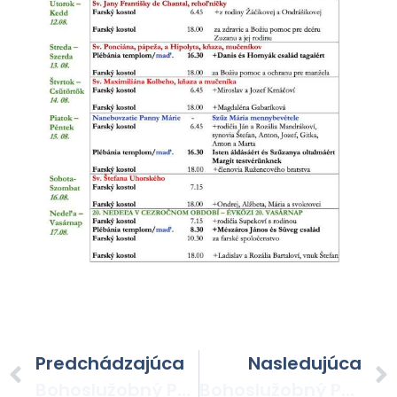
Predchádzajúca
Nasledujúca
Bohoslužobný Poriadok PO 18. NEDELI V CEZROČNOM OBDOBÍ
Bohoslužobný Poriadok Po 20. Nedeli V Celoročnom Období