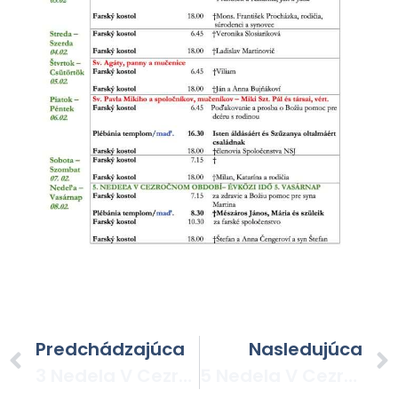
Predchádzajúca
Nasledujúca
3 Nedela V Cezrocnom Obdobi
5 Nedela V Cezrocnom Obdobi