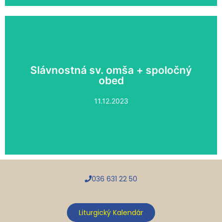
Slávnostná sv. omša + spoločný
obed
obed
Slávnostná sv. omša + spoločný
11.12.2023
036 631 22 50
Liturgický Kalendár