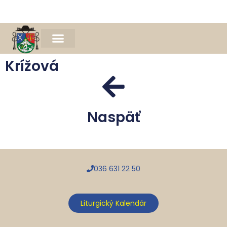
Naša farnosť
Farský časopis Michael
Spomienka na Mons. Jána Bednára
Krížová
Naspäť
036 631 22 50
Liturgický Kalendár