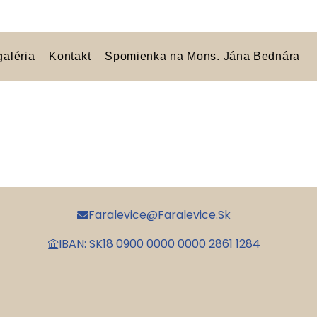
galéria
Kontakt
Spomienka na Mons. Jána Bednára
Faralevice@faralevice.sk
IBAN: SK18 0900 0000 0000 2861 1284