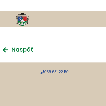
Naspäť
036 631 22 50