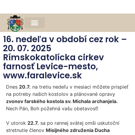
Naša farnosť
Farský časopis Michael
Spomienka na Mons. Jána Bednára
16. nedeľa v období cez rok –
20. 07. 2025
Rímskokatolícka cirkev
farnosť Levice-mesto,
www.faralevice.sk
Dnes
20.7.
na tretiu nedeľu v mesiaci môžete prispieť
na potreby našich kostolov a plánované opravy
zvonov farského kostola sv. Michala archanjela.
Nech Pán, Boh požehná vašu obetavosť!
V utorok
22.7.
sa po rannej svätej omši uskutoční
stretnutie členov
Misijného združenia Ducha