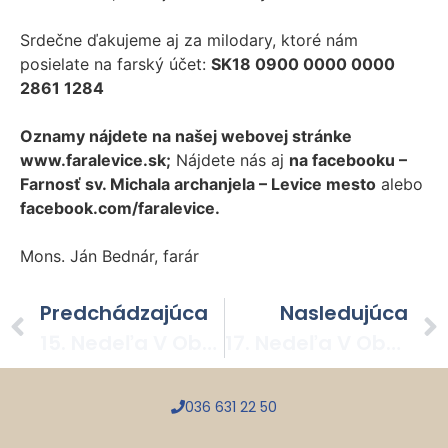
Srdečne ďakujeme aj za milodary, ktoré nám
posielate na farský účet:
SK18 0900 0000 0000
2861 1284
Oznamy nájdete na našej webovej stránke
www.faralevice.sk;
Nájdete nás aj
na facebooku –
Farnosť sv. Michala archanjela – Levice mesto
alebo
facebook.com/faralevice.
Mons. Ján Bednár, farár
Predchádzajúca
Nasledujúca
15. Nedeľa V Období Cez Rok – 13. 07. 2025
17. Nedeľa V Období Cez Rok – 27. 07. 2025
036 631 22 50