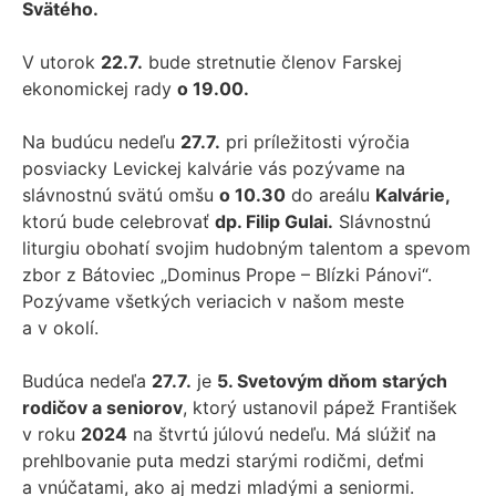
Svätého.
V utorok
22.7.
bude stretnutie členov Farskej
ekonomickej rady
o 19.00.
Na budúcu nedeľu
27.7.
pri príležitosti výročia
posviacky Levickej kalvárie vás pozývame na
slávnostnú svätú omšu
o 10.30
do areálu
Kalvárie,
ktorú bude celebrovať
dp. Filip Gulai.
Slávnostnú
liturgiu obohatí svojim hudobným talentom a spevom
zbor z Bátoviec „Dominus Prope – Blízki Pánovi“.
Pozývame všetkých veriacich v našom meste
a v okolí.
Budúca nedeľa
27.7.
je
5. Svetovým dňom starých
rodičov a seniorov
, ktorý ustanovil pápež František
v roku
2024
na štvrtú júlovú nedeľu. Má slúžiť na
prehlbovanie puta medzi starými rodičmi, deťmi
a vnúčatami, ako aj medzi mladými a seniormi.