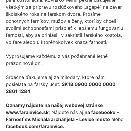
pani kostolníčke. Rovnako veľmi pekne ďakujeme
všetkým za prípravu rozlúčkového „agapé“ na záver
školského roka na farskom dvore. Prosíme
ochotných farníkov, mužov a ženy, ktorí by chceli
svojimi schopnosťami prispieť k lepšiemu fungovaniu
farnosti, aby sa prihlásili v sakristii farského kostola,
vo fare alebo u ktoréhokoľvek kňaza farnosti.
Vyprosujeme každému z vás požehnané letné
prázdninové dni.
Srdečne ďakujeme aj za milodary, ktoré nám
posielate na farský účet:
SK18 0900 0000 0000
2861 1284
Oznamy nájdete na našej webovej stránke
www.faralevice.sk;
Nájdete nás aj
na facebooku –
Farnosť sv. Michala archanjela – Levice mesto
alebo
facebook.com/faralevice.