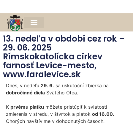
Naša farnosť
Farský časopis Michael
Spomienka na Mons. Jána Bednára
13. nedeľa v období cez rok –
29. 06. 2025
Rímskokatolícka cirkev
farnosť Levice-mesto,
www.faralevice.sk
Dnes, v nedeľu
29. 6.
sa uskutoční zbierka na
dobročinné diela
Svätého Otca.
K
prvému piatku
môžete pristúpiť k sviatosti
zmierenia v stredu, v štvrtok a piatok
od 16.00.
Chorých navštívime v dohodnutých časoch.