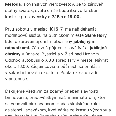
Metoda,
slovanských vierozvestov. Je to zároveň
štátny sviatok, sväté omše budú iba vo farskom
kostole po slovensky
o 7.15 a o 18.00.
Prvú sobotu v mesiaci
júl 5. 7.
má náš dekanát
modlitbovú službu na pútnickom mieste
Staré Hory,
kde je zároveň aj chrám obdarený
jubilejnými
odpustkami.
Zároveň pôjdeme navštíviť aj
jubilejné
chrámy
v Banskej Bystrici a v Žiari nad Hronom.
Odchod autobusu
o 7.30
spred fary v meste. Návrat
okolo 16.00. Záujemcovia o púť nech sa prihlásia
v sakristii farského kostola. Poplatok sa uhradí
v autobuse.
Ďakujeme všetkým za zdarný priebeh slávnosti
birmovania, predovšetkým naším animátorom, ktorí
sa venovali birmovancom počas školského roku,
asistencii, spevákom, kvetinárke za krásnu výzdobu a