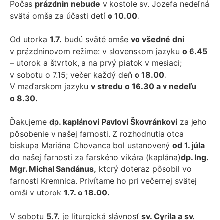
Počas
prázdnin nebude
v kostole sv. Jozefa nedeľná
svätá omša za účasti detí
o 10.00.
Od utorka
1.7.
budú sväté omše
vo všedné dni
v prázdninovom režime: v slovenskom jazyku
o 6.45
– utorok a štvrtok, a na prvý piatok v mesiaci;
v sobotu o 7.15; večer každý deň
o 18.00.
V maďarskom jazyku
v stredu o 16.30 a v nedeľu
o 8.30.
Ďakujeme
dp. kaplánovi Pavlovi Škovránkovi
za jeho
pôsobenie v našej farnosti. Z rozhodnutia otca
biskupa Mariána Chovanca bol ustanovený
od 1. júla
do našej farnosti za farského vikára (kaplána)
dp. Ing.
Mgr. Michal Sandánus,
ktorý doteraz pôsobil vo
farnosti Kremnica. Privítame ho pri večernej svätej
omši v utorok
1.7. o 18.00.
V sobotu
5.7.
je liturgická slávnosť
sv. Cyrila a sv.