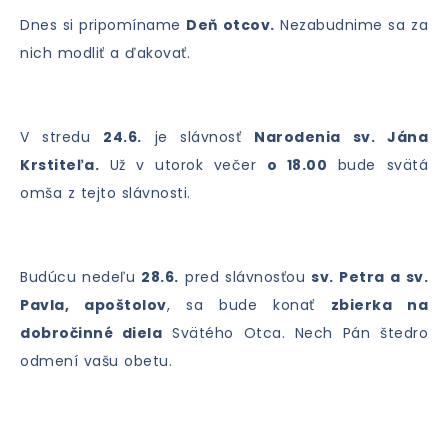
Dnes si pripomíname
Deň otcov.
Nezabudnime sa za
nich modliť a ďakovať.
V stredu
24.6.
je slávnosť
Narodenia sv. Jána
Krstiteľa.
Už v utorok večer
o 18.00
bude svätá
omša z tejto slávnosti.
Budúcu nedeľu
28.6.
pred slávnosťou
sv. Petra a sv.
Pavla, apoštolov
, sa bude konať
zbierka na
dobročinné diela
Svätého Otca. Nech Pán štedro
odmení vašu obetu.