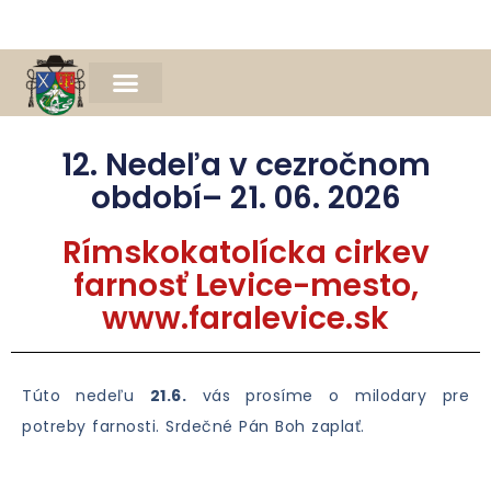
Naša farnosť
Farský časopis Michael
Spomienka na Mons. Jána Bednára
12. Nedeľa v cezročnom
období– 21. 06. 2026
Rímskokatolícka cirkev
farnosť Levice-mesto,
www.faralevice.sk
Túto nedeľu
21.6.
vás prosíme o milodary pre
potreby farnosti. Srdečné Pán Boh zaplať.