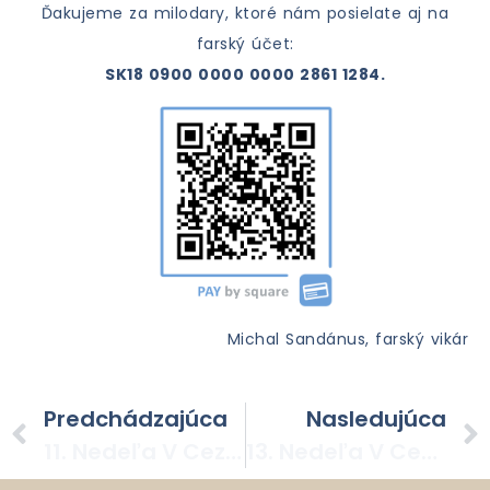
Ďakujeme za milodary, ktoré nám posielate aj na
farský účet:
SK18 0900 0000 0000 2861 1284.
Michal Sandánus, farský vikár
Predchádzajúca
Nasledujúca
11. Nedeľa V Cezročnom Období– 14. 06. 2026
13. Nedeľa V Cezročnom Období– 28. 06. 2026