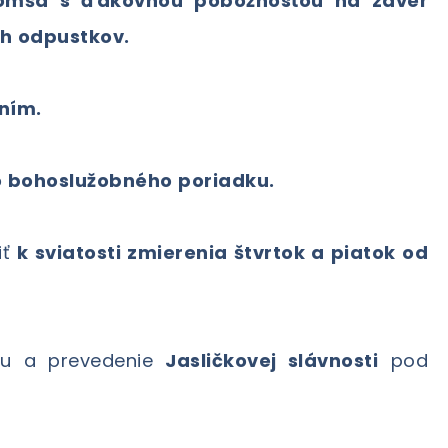
 omša s ďakovnou pobožnosťou na záver
ch odpustkov.
ním.
 bohoslužobného poriadku.
iť
k sviatosti zmierenia štvrtok a piatok od
avu a prevedenie
Jasličkovej slávnosti
pod