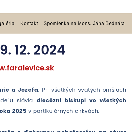
galéria
Kontakt
Spomienka na Mons. Jána Bednára
. 12. 2024
.faralevice.sk
árie a Jozefa.
Pri všetkých svätých omšiach
edeľu slávia
diecézni biskupi vo všetkých
roka 2025
v partikulárnych cirkvách.