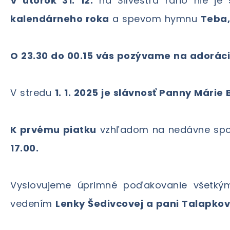
V utorok 31. 12.
na Silvestra ráno nie j
kalendárneho roka
a spevom hymnu
Teba,
O 23.30 do 00.15 vás pozývame na adorác
V stredu
1. 1. 2025 je slávnosť Panny Márie
K prvému piatku
vzhľadom na nedávne spov
17.00.
Vyslovujeme úprimné poďakovanie všetkým
vedením
Lenky Šedivcovej a pani Talapkov