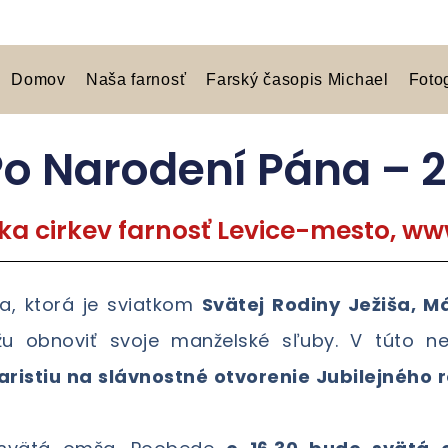
Domov
Naša farnosť
Farský časopis Michael
Foto
Po Narodení Pána – 29
ka cirkev farnosť Levice-mesto, www
a, ktorá je sviatkom
Svätej Rodiny Ježiša, M
u obnoviť svoje manželské sľuby. V túto n
ristiu na slávnostné otvorenie Jubilejného 