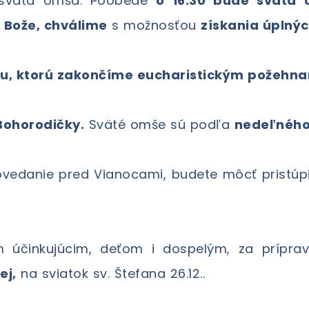
e svätá omša. Poobede
o 16.30 bude svätá
 Bože, chválime
s možnosťou
získania úplný
iu, ktorú zakončíme eucharistickým požehna
 Bohorodičky.
Sväté omše sú podľa
nedeľného
edanie pred Vianocami, budete môcť pristúp
 účinkujúcim, deťom i dospelým, za prípr
ej,
na sviatok sv. Štefana 26.12..